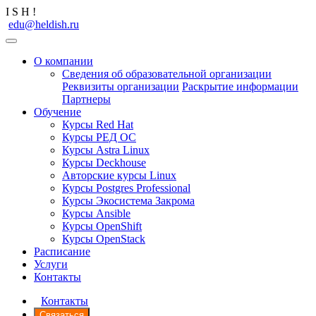
I
S
H
!
edu@heldish.ru
О компании
Сведения об образовательной организации
Реквизиты организации
Раскрытие информации
Партнеры
Обучение
Курсы Red Hat
Курсы РЕД ОС
Курсы Astra Linux
Курсы Deckhouse
Авторские курсы Linux
Курсы Postgres Professional
Курсы Экосистема Закрома
Курсы Ansible
Курсы OpenShift
Курсы OpenStack
Расписание
Услуги
Контакты
Контакты
Связаться