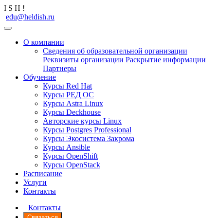
I
S
H
!
edu@heldish.ru
О компании
Сведения об образовательной организации
Реквизиты организации
Раскрытие информации
Партнеры
Обучение
Курсы Red Hat
Курсы РЕД ОС
Курсы Astra Linux
Курсы Deckhouse
Авторские курсы Linux
Курсы Postgres Professional
Курсы Экосистема Закрома
Курсы Ansible
Курсы OpenShift
Курсы OpenStack
Расписание
Услуги
Контакты
Контакты
Связаться