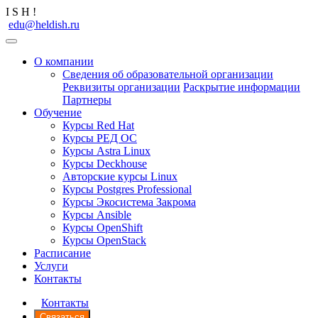
I
S
H
!
edu@heldish.ru
О компании
Сведения об образовательной организации
Реквизиты организации
Раскрытие информации
Партнеры
Обучение
Курсы Red Hat
Курсы РЕД ОС
Курсы Astra Linux
Курсы Deckhouse
Авторские курсы Linux
Курсы Postgres Professional
Курсы Экосистема Закрома
Курсы Ansible
Курсы OpenShift
Курсы OpenStack
Расписание
Услуги
Контакты
Контакты
Связаться