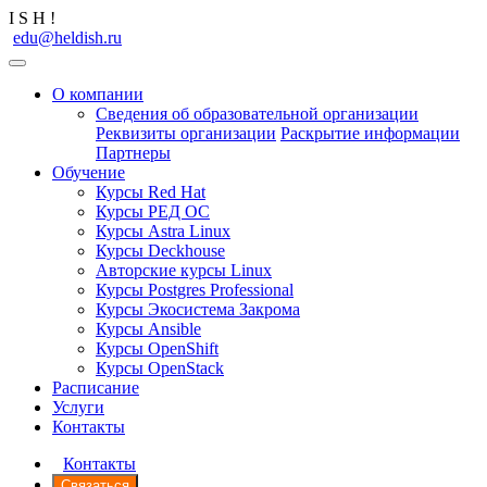
I
S
H
!
edu@heldish.ru
О компании
Сведения об образовательной организации
Реквизиты организации
Раскрытие информации
Партнеры
Обучение
Курсы Red Hat
Курсы РЕД ОС
Курсы Astra Linux
Курсы Deckhouse
Авторские курсы Linux
Курсы Postgres Professional
Курсы Экосистема Закрома
Курсы Ansible
Курсы OpenShift
Курсы OpenStack
Расписание
Услуги
Контакты
Контакты
Связаться